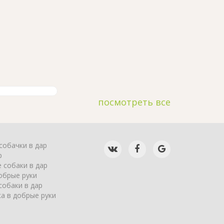
посмотреть все
собачки в дар
р
 собаки в дар
обрые руки
собаки в дар
а в добрые руки