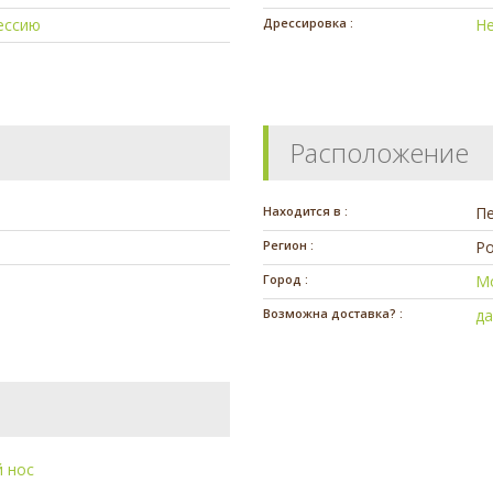
ессию
Дрессировка :
Н
Расположение
Находится в :
П
Регион :
Ро
Город :
М
Возможна доставка? :
д
 нос