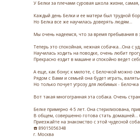
У Белки за плечами суровая школа жизни, самая,
Каждый день Белки и ее матери был трудной бор
Но Белка все же научилась доверять людям…
Мы очень надеемся, что за время пребывания в
Теперь это спокойная, нежная собачка…Она с уд
Научилась ходить на поводке, очень любит прогу
Прекрасно ездит в машине и спокойно ведет себ
А еще, как бонус к милоте, с Белочкой можно с
Рядом с Вами и семьей она будет играть, валять
Но только почует угрозу для любимых - Белочка 
Вот такая многогранная эта собака. Очень стра
Белке примерно 4-5 лет. Она стерилизована, пр
В общем, совершенно готова стать домашней… Он
Приезжайте на знакомство с этой чудесной соба
☎️ 89015056348
г. Москва