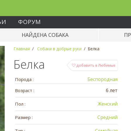
ЬИ
ФОРУМ
НАЙДЕНА СОБАКА
ПР
Главная
Собаки в добрые руки
Белка
Белка
добавить в Любимые
Беспородная
Порода :
6 лет
Возраст :
Женский
Пол :
Средний
Размер :
Семейная
Тип :