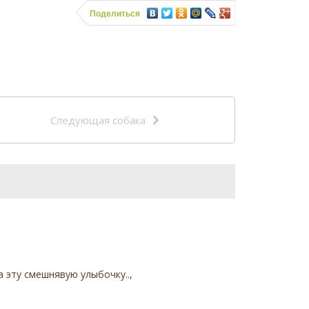
Поделиться
Следующая собака
а эту смешнявую улыбочку..,