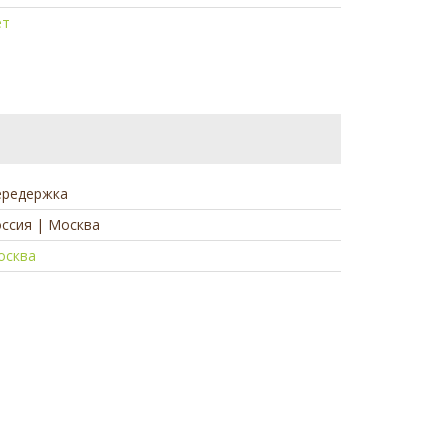
ет
ередержка
ссия | Москва
осква
а