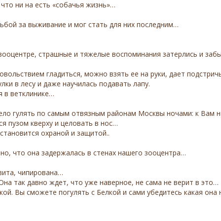
 что ни на есть «собачья жизнь»…
ьбой за выживание и мог стать для них последним…
 зооцентре, страшные и тяжелые воспоминания затерлись и заб
овольствием гладиться, можно взять ее на руки, дает подстричь
лки в лесу и даже научилась подавать лапу.
я в ветклинике…
мело гулять по самым отвязным районам Москвы ночами: к Вам 
ся пузом кверху и целовать в нос…
становится охраной и защитой..
нно, что она задержалась в стенах нашего зооцентра…
ивита, чипирована…
а так давно ждет, что уже наверное, не сама не верит в это…
кой. Вы сможете погулять с Белкой и сами убедитесь какая он