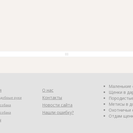
Маленькие 
я
О нас
Щенки в да
Контакты
 добрые руки
Породистые
Метисы в д
Новости сайта
собака
Охотничьи 
Нашли ошибку?
собака
Отдам щенк
ы