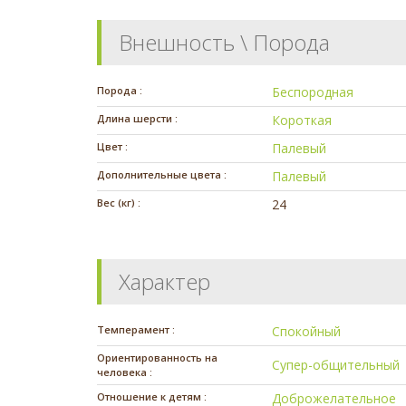
Внешность \ Порода
Порода :
Беспородная
Длина шерсти :
Короткая
Цвет :
Палевый
Дополнительные цвета :
Палевый
Вес (кг) :
24
Характер
Темперамент :
Спокойный
Ориентированность на
Супер-общительный
человека :
Отношение к детям :
Доброжелательное