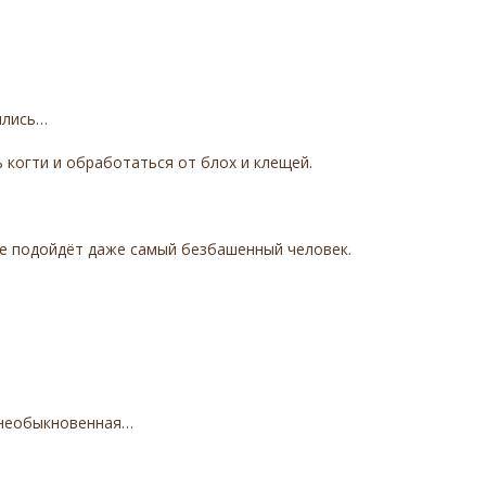
ылись…
 когти и обработаться от блох и клещей.
не подойдёт даже самый безбашенный человек.
а необыкновенная…