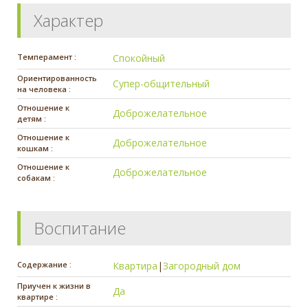
Характер
Темперамент :
Спокойный
Ориентированность
Супер-общительный
на человека :
Отношение к
Доброжелательное
детям :
Отношение к
Доброжелательное
кошкам :
Отношение к
Доброжелательное
собакам :
Воспитание
Содержание :
Квартира
|
Загородный дом
Приучен к жизни в
Да
квартире :