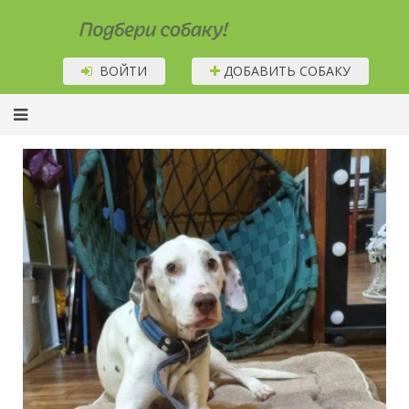
Подбери собаку!
ВОЙТИ
ДОБАВИТЬ СОБАКУ