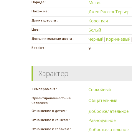
Порода :
Метис
Похож на :
Джек Рассел Терьер
Длина шерсти :
Короткая
Цвет :
Белый
Дополнительные цвета :
Черный
|
Коричневый
Вес (кг) :
9
Характер
Темперамент :
Спокойный
Ориентированность на
Общительный
человека :
Отношение к детям :
Доброжелательное
Отношение к кошкам :
Равнодушное
Отношение к собакам :
Доброжелательное