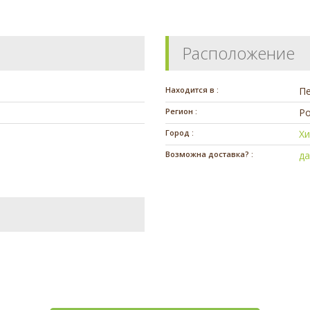
Расположение
Находится в :
П
Регион :
Ро
Город :
Х
Возможна доставка? :
д