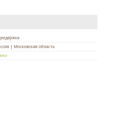
ередержка
ссия | Московская область
имки
а