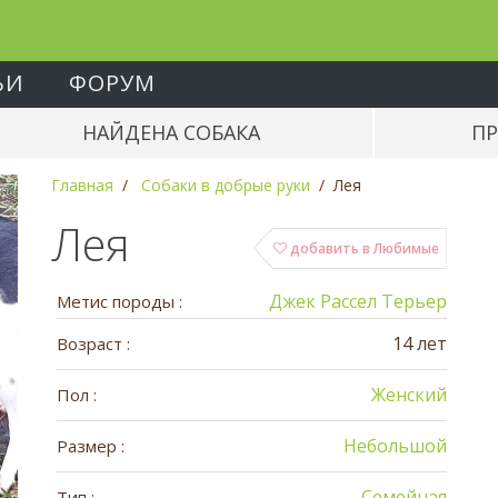
ЬИ
ФОРУМ
НАЙДЕНА СОБАКА
ПР
Главная
Собаки в добрые руки
Лея
Лея
добавить в Любимые
Джек Рассел Терьер
Метис породы :
14 лет
Возраст :
Женский
Пол :
Небольшой
Размер :
Семейная
Тип :