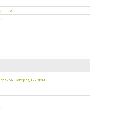
а
орошее
ет
а
вартира
|
Загородный дом
а
а
ет