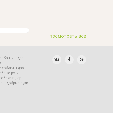
посмотреть все
собачки в дар
р
 собаки в дар
обрые руки
собаки в дар
а в добрые руки