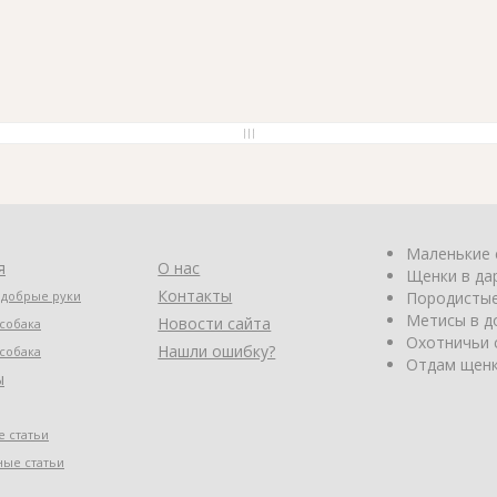
Маленькие 
я
О нас
Щенки в да
Контакты
 добрые руки
Породистые
Метисы в д
Новости сайта
собака
Охотничьи 
Нашли ошибку?
собака
Отдам щенк
ы
 статьи
ные статьи