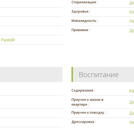
Стерилизация :
Д
Здоровье :
Х
Инвалидность :
Н
Прививки :
Д
|
Рыжий
Воспитание
Содержание :
К
Приучен к жизни в
Д
квартире :
Приучен к поводку :
Д
Дрессировка :
Н