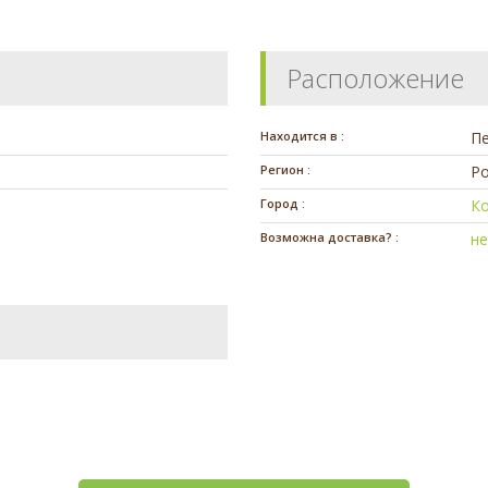
Расположение
Находится в :
П
Регион :
Ро
Город :
К
Возможна доставка? :
н