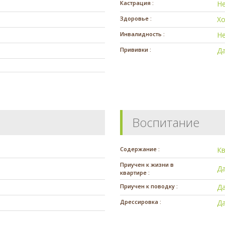
Кастрация :
Н
Здоровье :
Х
Инвалидность :
Н
Прививки :
Да
Воспитание
Содержание :
К
Приучен к жизни в
Д
квартире :
Приучен к поводку :
Д
Дрессировка :
Д