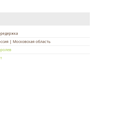
ередержка
ссия | Московская область
оролев
ет