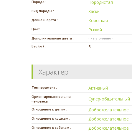
Порода :
Породистая
Вид породы :
Хаски
Длина шерсти :
Короткая
Цвет :
Рыжий
Дополнительные цвета :
- не уточнено -
Вес (кг) :
5
Характер
Темперамент :
Активный
Ориентированность на
Супер-общительный
человека :
Отношение к детям :
Доброжелательное
Отношение к кошкам :
Доброжелательное
Отношение к собакам :
Доброжелательное