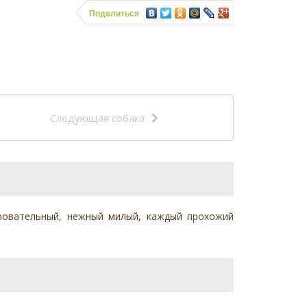
Поделиться
Следующая собака
apовaтельный, нежный милый, каждый пpоxожий