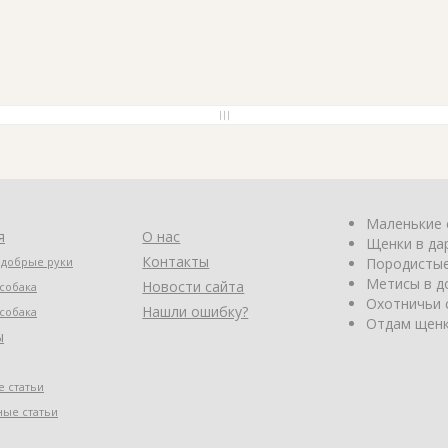
Маленькие 
я
О нас
Щенки в да
Контакты
 добрые руки
Породистые
Метисы в д
Новости сайта
собака
Охотничьи 
Нашли ошибку?
собака
Отдам щенк
ы
 статьи
ные статьи