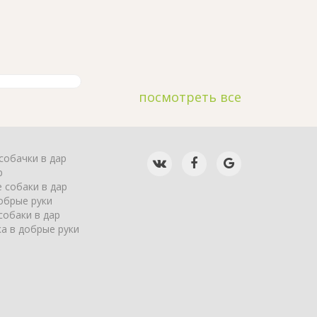
посмотреть все
собачки в дар
р
 собаки в дар
обрые руки
собаки в дар
а в добрые руки