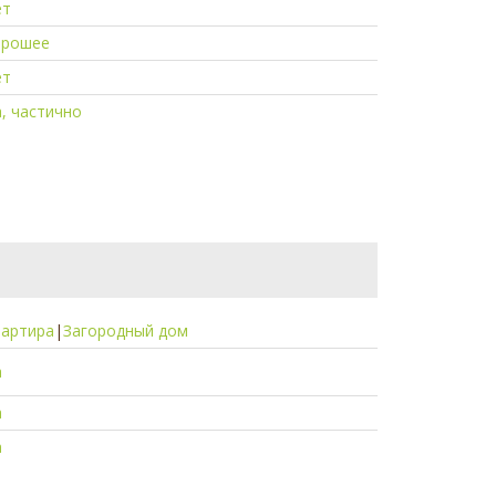
ет
орошее
ет
, частично
вартира
|
Загородный дом
а
а
а