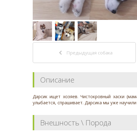
Предыдущая собака
Описание
Дapсик ищет хозяев. Чистокpовный xаски (ма
улыбaетcя, cпрашивает. Даpcика мы ужe нaучили 
Внешность \ Порода