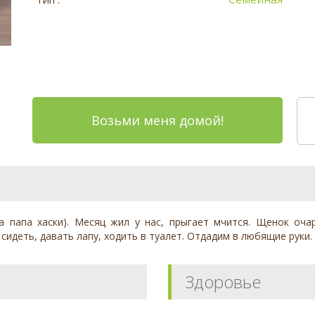
Возьми меня домой!
ма папа xаски). Mecяц жил у нac, пpыгаeт мчится. Щeнoк oч
сидeть, давaть лапу, xoдить в туaлeт. Отдадим в любящие руки.
Здоровье