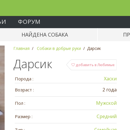
ЬИ
ФОРУМ
НАЙДЕНА СОБАКА
ПР
Главная
Собаки в добрые руки
Дарсик
Дарсик
добавить в Любимые
Хаски
Порода :
2 года
Возраст :
Мужской
Пол :
Средний
Размер :
Семейная
Тип :