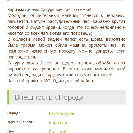
Харизматичный Сатурн мечтает о семье!
Молодой, общительный мальчик, тянется к человеку,
ласкается. Сатурн рассудительный пес, забавно крутит
головой и хмурит бровки, когда что-то ему непонятно и
несется со всех лап, когда его позовешь)
В области левой задней лапки есть шрам, вероятно
была травма, может сбила машина, хромоты нет, но
немножко измененную походку можно увидеть, если
приглядеться.
Сатурну около 2 лет, он здоров, привит, обработан от
паразитов, кастрирован. В остальном замечательный
чуткий пес, ладит с другими животными прекрасно!
Частный приют в МО, Одинцовский район.
Внешность \ Порода
Порода :
Беспородная
Длина шерсти :
Короткая
Цвет :
Палевый