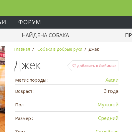
ЬИ
ФОРУМ
НАЙДЕНА СОБАКА
ПР
Главная
Собаки в добрые руки
Джек
Джек
добавить в Любимые
Хаски
Метис породы :
3 года
Возраст :
Мужской
Пол :
Средний
Размер :
Семейная
Тип :