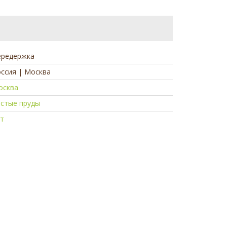
ередержка
ссия | Москва
осква
истые пруды
ет