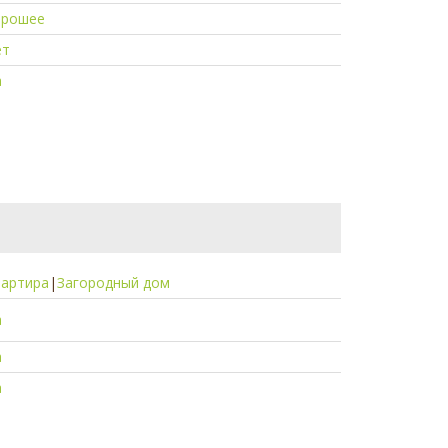
орошее
ет
а
вартира
|
Загородный дом
а
а
а