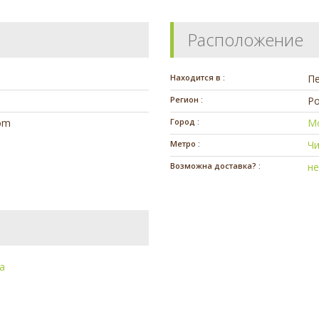
Расположение
Находится в :
П
Регион :
Ро
com
Город :
М
Метро :
Ч
Возможна доставка? :
н
а