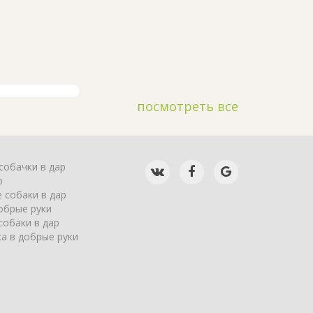
посмотреть все
собачки в дар
р
 собаки в дар
обрые руки
собаки в дар
а в добрые руки