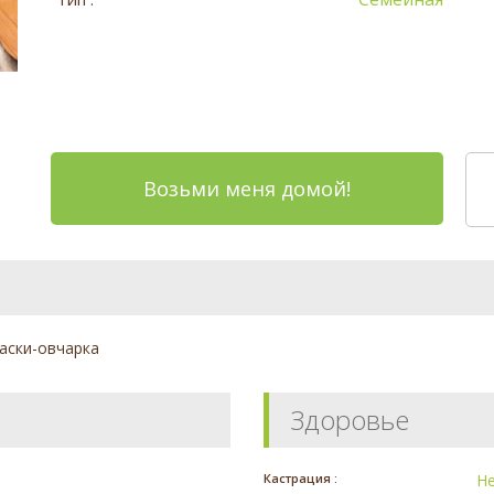
Возьми меня домой!
хаски-овчарка
Здоровье
Кастрация :
Н