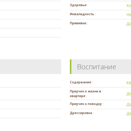
Здоровье :
Х
Инвалидность :
Н
Прививки :
Д
Воспитание
Содержание :
К
Приучен к жизни в
Д
квартире :
Приучен к поводку :
Д
Дрессировка :
Д