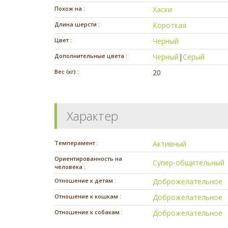
Похож на :
Хаски
Длина шерсти :
Короткая
Цвет :
Черный
Дополнительные цвета :
Черный
|
Серый
Вес (кг) :
20
Характер
Темперамент :
Активный
Ориентированность на
Супер-общительный
человека :
Отношение к детям :
Доброжелательное
Отношение к кошкам :
Доброжелательное
Отношение к собакам :
Доброжелательное