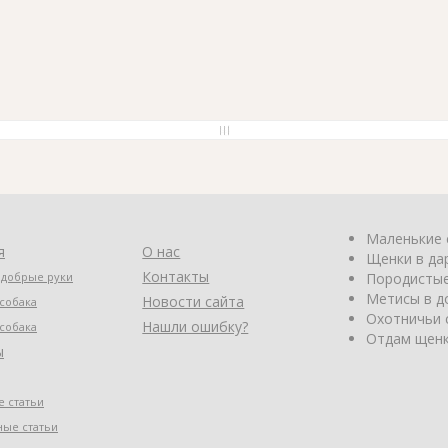
Маленькие 
я
О нас
Щенки в да
Контакты
 добрые руки
Породистые
Метисы в д
Новости сайта
собака
Охотничьи 
Нашли ошибку?
собака
Отдам щенк
ы
 статьи
ные статьи