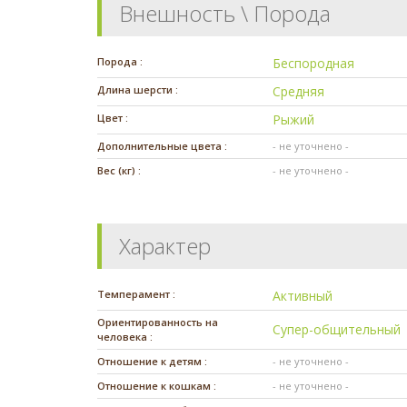
Внешность \ Порода
Порода :
Беспородная
Длина шерсти :
Средняя
Цвет :
Рыжий
Дополнительные цвета :
- не уточнено -
Вес (кг) :
- не уточнено -
Характер
Темперамент :
Активный
Ориентированность на
Супер-общительный
человека :
Отношение к детям :
- не уточнено -
Отношение к кошкам :
- не уточнено -