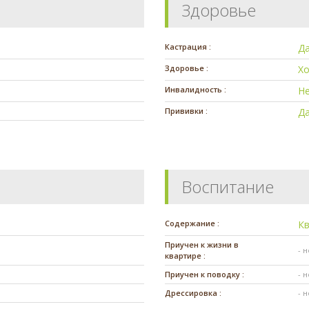
Здоровье
Кастрация :
Д
Здоровье :
Х
Инвалидность :
Н
Прививки :
Д
Воспитание
Содержание :
К
Приучен к жизни в
- 
квартире :
Приучен к поводку :
- 
Дрессировка :
- 