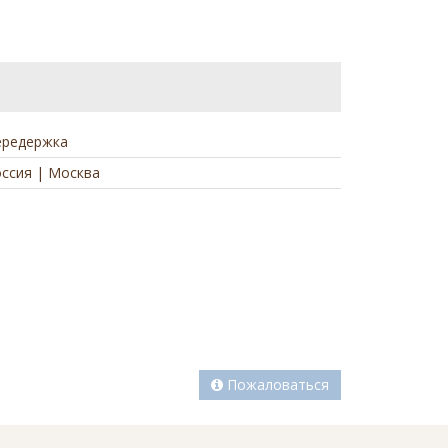
ередержка
ссия | Москва
а
Пожаловаться