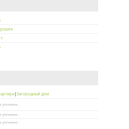
а
орошее
ет
а
вартира
|
Загородный дом
не уточнено -
не уточнено -
не уточнено -