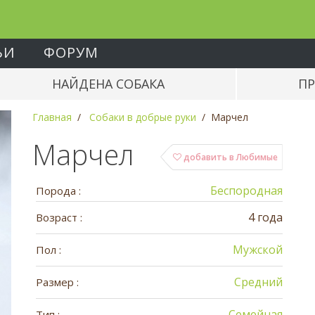
ЬИ
ФОРУМ
НАЙДЕНА СОБАКА
ПР
Главная
Собаки в добрые руки
Марчел
Марчел
добавить в Любимые
Беспородная
Порода :
4 года
Возраст :
Мужской
Пол :
Средний
Размер :
Семейная
Тип :