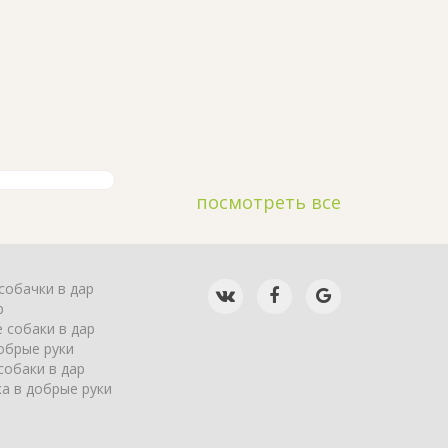
посмотреть все
собачки в дар
р
 собаки в дар
обрые руки
собаки в дар
а в добрые руки