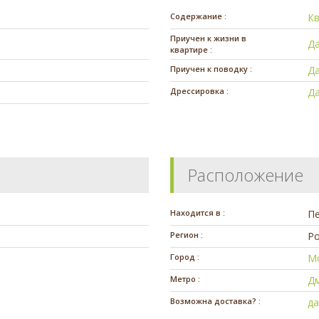
Содержание :
К
Приучен к жизни в
Д
квартире :
Приучен к поводку :
Д
Дрессировка :
Д
Расположение
Находится в :
П
Регион :
Ро
Город :
М
Метро :
Д
Возможна доставка? :
д