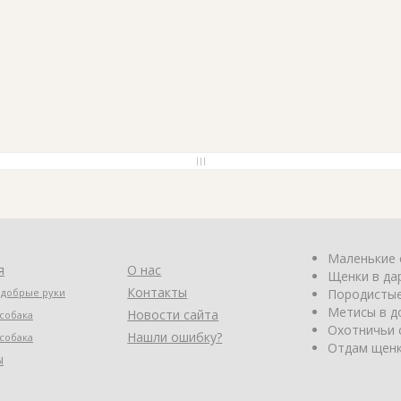
Маленькие 
я
О нас
Щенки в да
Контакты
 добрые руки
Породистые
Метисы в д
Новости сайта
собака
Охотничьи 
Нашли ошибку?
собака
Отдам щенк
ы