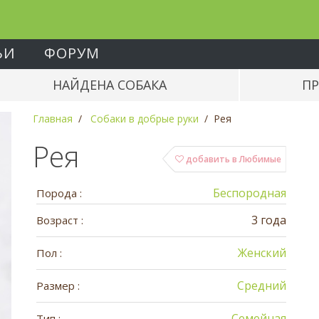
ЬИ
ФОРУМ
НАЙДЕНА СОБАКА
ПР
Главная
Собаки в добрые руки
Рея
Рея
добавить в Любимые
Беспородная
Порода :
3 года
Возраст :
Женский
Пол :
Средний
Размер :
Семейная
Тип :