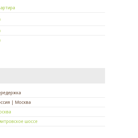
вартира
а
а
а
ередержка
ссия | Москва
осква
митровское шоссе
а