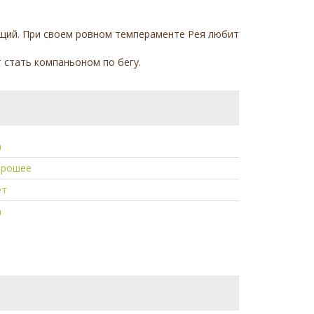
ающий. При своем ровном темпераменте Рея любит
т стать компаньоном по бегу.
а
орошее
ет
а