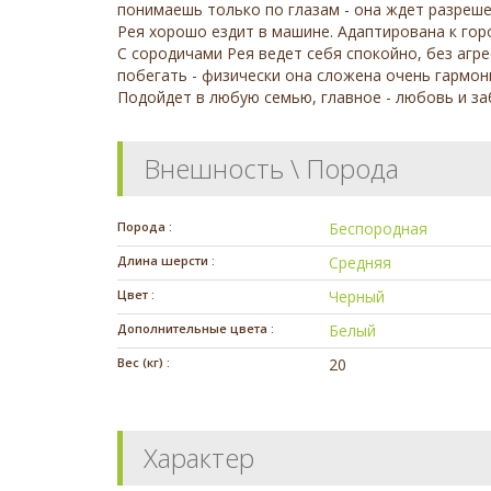
понимаешь только по глазам - она ждет разреше
Рея хорошо ездит в машине. Адаптирована к горо
С сородичами Рея ведет себя спокойно, без агр
побегать - физически она сложена очень гармон
Подойдет в любую семью, главное - любовь и заб
Внешность \ Порода
Порода :
Беспородная
Длина шерсти :
Средняя
Цвет :
Черный
Дополнительные цвета :
Белый
Вес (кг) :
20
Характер