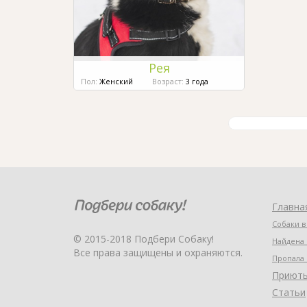
Рея
Пол:
Женский
Возраст:
3 года
Главна
Собаки в
© 2015-2018 Подбери Собаку!
Найдена 
Все права защищены и охраняются.
Пропала 
Приют
Статьи