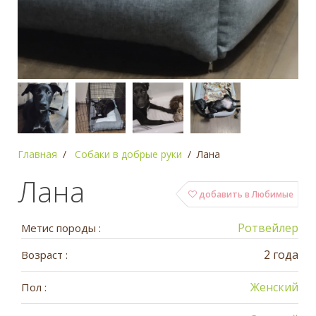
Главная
Собаки в добрые руки
Лана
Лана
добавить в Любимые
Ротвейлер
Метис породы :
2 года
Возраст :
Женский
Пол :