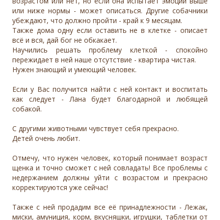
возрастом или нет, но если она испытает эмоции выше
или ниже нормы - может описаться. Другие собачники
убеждают, что должно пройти - край к 9 месяцам.
Также дома одну если оставить не в клетке - описает
всë и вся, дай бог не обкакает.
Научились решать проблему клеткой - спокойно
пережидает в ней наше отсутствие - квартира чистая.
Нужен знающий и умеющий человек.
Если у Вас получится найти с ней контакт и воспитать
как следует - Лана будет благодарной и любящей
собакой.
С другими животными чувствует себя прекрасно.
Детей очень любит.
Отмечу, что нужен человек, который понимает возраст
щенка и точно сможет с ней совладать! Все проблемы с
недержанием должны уйти с возрастом и прекрасно
корректируются уже сейчас!
Также с ней продадим все еë принадлежности - Лежак,
миски, амуниция, корм, вкусняшки, игрушки, таблетки от