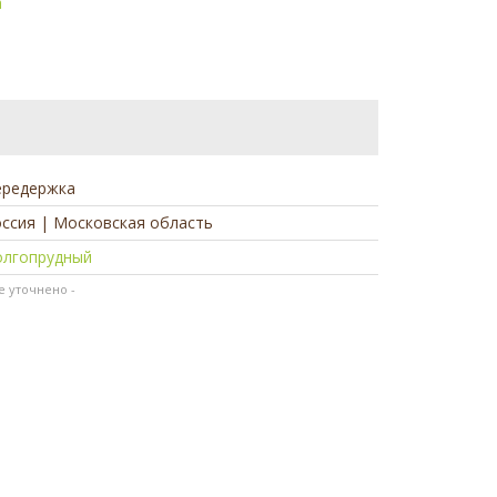
а
ередержка
ссия | Московская область
олгопрудный
не уточнено -