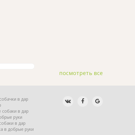
посмотреть все
собачки в дар
р
 собаки в дар
обрые руки
собаки в дар
а в добрые руки