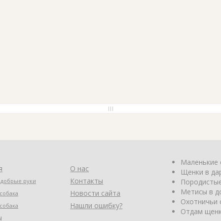
Маленькие 
я
О нас
Щенки в да
Контакты
 добрые руки
Породистые
Метисы в д
Новости сайта
собака
Охотничьи 
Нашли ошибку?
собака
Отдам щенк
ы