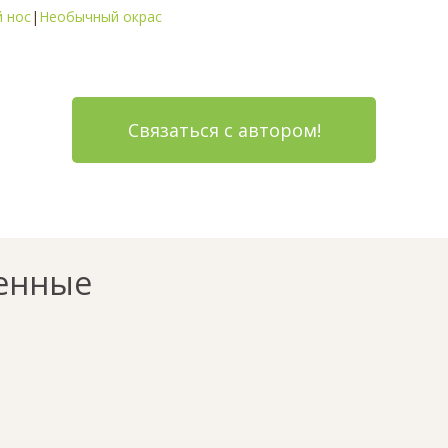
 нос
|
Необычный окрас
Связаться с автором!
енные