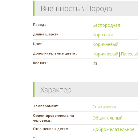
Внешность \ Порода
Порода :
Беспородная
Длина шерсти :
Короткая
Цвет :
Коричневый
Дополнительные цвета :
Коричневый
|
Палевы
Вес (кг) :
23
Характер
Темперамент :
Спокойный
Ориентированность на
Общительный
человека :
Отношение к детям :
Доброжелательное