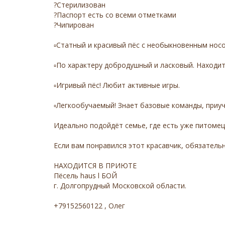
?Стерилизован
?Паспорт есть со всеми отметками
?Чипирован
▫Статный и красивый пёс с необыкновенным нос
▫По характеру добродушный и ласковый. Находит 
▫Игривый пёс! Любит активные игры.
▫Легкообучаемый! Знает базовые команды, приуч
Идеально подойдёт семье, где есть уже питомец
Если вам понравился этот красавчик, обязатель
НАХОДИТСЯ В ПРИЮТЕ
Пёсель haus l БОЙ
г. Долгопрудный Московской области.
+79152560122 , Олег