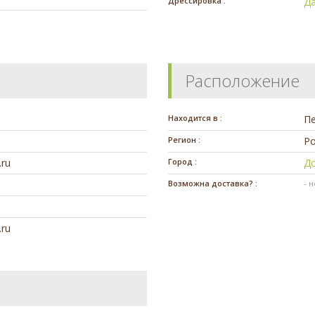
Дрессировка :
Д
Расположение
Находится в :
П
Регион :
Ро
.ru
Город :
Д
Возможна доставка? :
- 
.ru