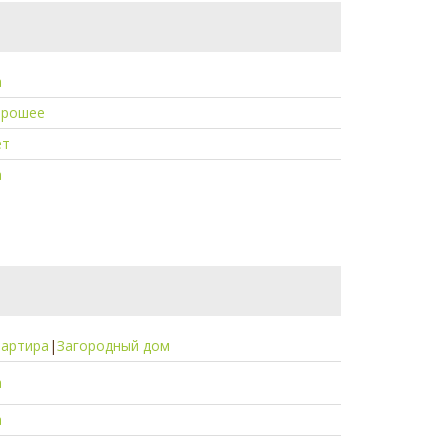
а
орошее
ет
а
вартира
|
Загородный дом
а
а