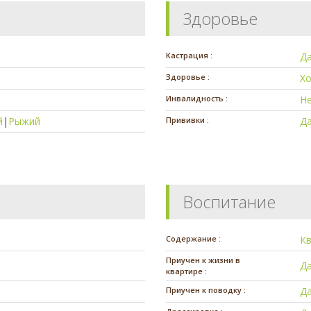
Здоровье
Кастрация :
Д
Здоровье :
Х
Инвалидность :
Н
й
|
Рыжий
Прививки :
Д
Воспитание
Содержание :
К
Приучен к жизни в
Д
квартире :
Приучен к поводку :
Д