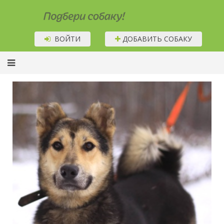
Подбери собаку!
ВОЙТИ
ДОБАВИТЬ СОБАКУ