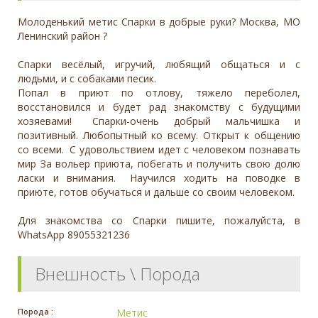
Молоденький метис Спарки в добрые руки? Москва, МО
Ленинский район ?
Спарки весёлый, игручий, любящий общаться и с
людьми, и с собаками песик.
Попал в приют по отлову, тяжело переболел,
восстановился и будет рад знакомству с будущими
хозяевами! Спарки-очень добрый мальчишка и
позитивный. Любопытный ко всему. Открыт к общению
со всеми. С удовольствием идет с человеком познавать
мир За вольер приюта, побегать и получить свою долю
ласки и внимания. Научился ходить на поводке в
приюте, готов обучаться и дальше со своим человеком.
Для знакомства со Спарки пишите, пожалуйста, в
WhatsApp 89055321236
Внешность \ Порода
Порода :
Метис