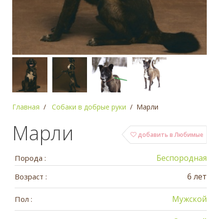
Главная
Собаки в добрые руки
Марли
Марли
добавить в Любимые
Беспородная
Порода :
6 лет
Возраст :
Мужской
Пол :