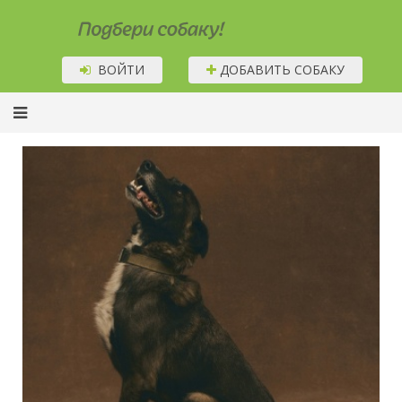
Подбери собаку!
ВОЙТИ
ДОБАВИТЬ СОБАКУ