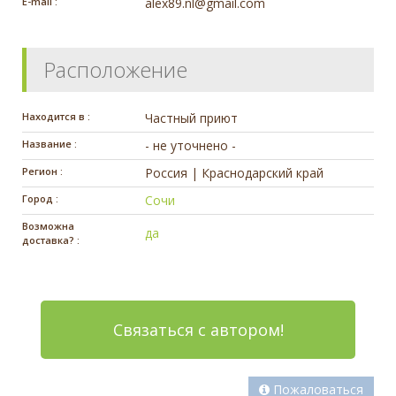
E-mail :
alex89.nl@gmail.com
Расположение
Находится в :
Частный приют
Название :
- не уточнено -
Регион :
Россия | Краснодарский край
Город :
Сочи
Возможна
да
доставка? :
Связаться с автором!
Пожаловаться