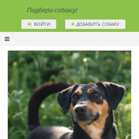
Подбери собаку!
ВОЙТИ
ДОБАВИТЬ СОБАКУ