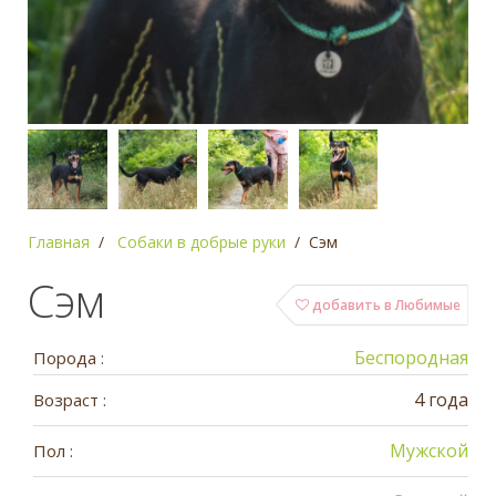
Главная
Собаки в добрые руки
Сэм
Сэм
добавить в Любимые
Беспородная
Порода :
4 года
Возраст :
Мужской
Пол :