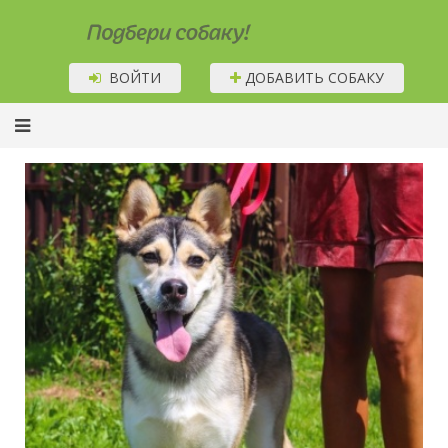
Подбери собаку!
ВОЙТИ
ДОБАВИТЬ СОБАКУ