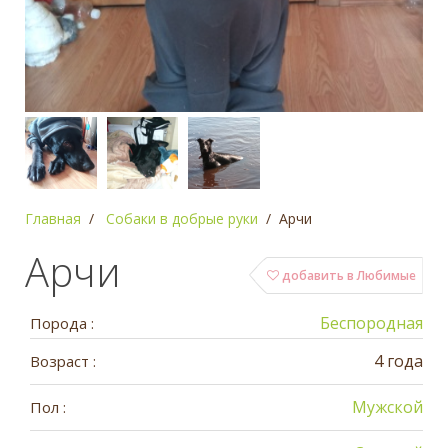
Главная
Собаки в добрые руки
Арчи
Арчи
добавить в Любимые
Беспородная
Порода :
4 года
Возраст :
Мужской
Пол :