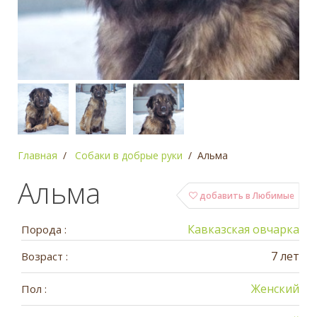
Главная
Собаки в добрые руки
Альма
Альма
добавить в Любимые
Кавказcкая овчарка
Порода :
7 лет
Возраст :
Женский
Пол :