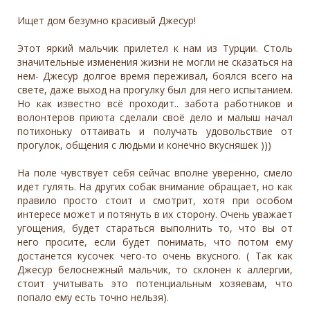
​Ищет дом безумно красивый Джесур!
Этот яркий мальчик прилетел к нам из Турции. Столь
значительные изменения жизни не могли не сказаться на
нем- Джесур долгое время переживал, боялся всего на
свете, даже выход на прогулку был для него испытанием.
Но как известно всё проходит.. забота работников и
волонтеров приюта сделали своё дело и малыш начал
потихоньку оттаивать и получать удовольствие от
прогулок, общения с людьми и конечно вкусняшек )))
На поле чувствует себя сейчас вполне уверенно, смело
идет гулять. На других собак внимание обращает, но как
правило просто стоит и смотрит, хотя при особом
интересе может и потянуть в их сторону. Очень уважает
угощения, будет стараться выполнить то, что вы от
него просите, если будет понимать, что потом ему
достанется кусочек чего-то очень вкусного. ( Так как
Джесур белоснежный мальчик, то склонен к аллергии,
стоит учитывать это потенциальным хозяевам, что
попало ему есть точно нельзя).