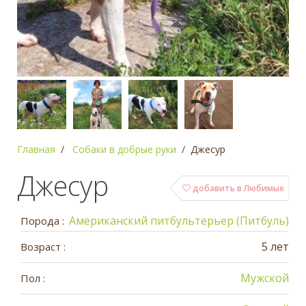
Главная
Собаки в добрые руки
Джесур
Джесур
добавить в Любимые
Американский питбультерьер (Питбуль)
Порода :
5 лет
Возраст :
Мужской
Пол :