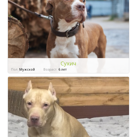
Сухич
Пол:
Мужской
Возраст:
6 лет