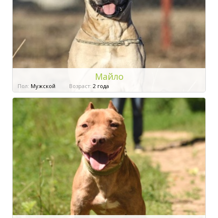
Майло
Пол:
Мужской
Возраст:
2 года