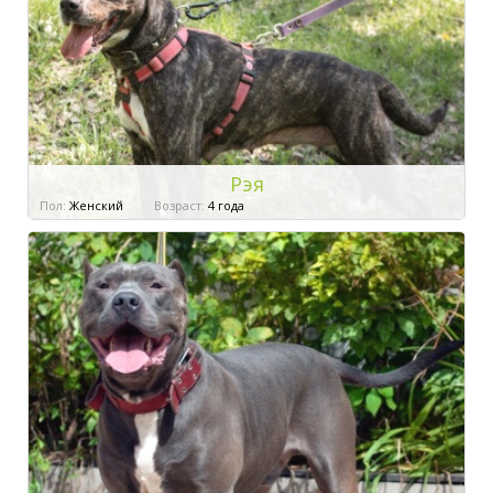
Рэя
Пол:
Женский
Возраст:
4 года