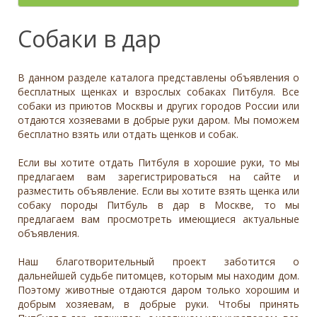
- неважно -
Палевый
Отношение к детям
- неважно -
Необычный окрас
Средний
Крупный
Да, частично
Рыжий
Доброжелательное
Отдаётся в
Тип
Собаки в дар
Нет
Приучен к поводку
Серый
Равнодушное
- не уточнено -
Семейная
Да
Черный
Может проявить агрессию
Охранник
Нет
В данном разделе каталога представлены объявления о
Дополнительные цвета
Охотничья
Отношение к кошкам
- неважно -
бесплатных щенках и взрослых собаках Питбуля. Все
Черный
собаки из приютов Москвы и других городов России или
Доброжелательное
Дрессировка
отдаются хозяевами в добрые руки даром. Мы поможем
Белый
Равнодушное
бесплатно взять или отдать щенков и собак.
Да
Серый
Может проявить агрессию
Нет
Коричневый
Если вы хотите отдать Питбуля в хорошие руки, то мы
Отношение к собакам
- неважно -
Палевый
предлагаем вам зарегистрироваться на сайте и
Доброжелательное
разместить объявление. Если вы хотите взять щенка или
Рыжий
собаку породы Питбуль в дар в Москве, то мы
Равнодушное
Вес (кг)
предлагаем вам просмотреть имеющиеся актуальные
Может проявить агрессию
объявления.
0
80
Наш благотворительный проект заботится о
0
3
6
10
13
19
26
32
38
45
51
58
64
70
77
дальнейшей судьбе питомцев, которым мы находим дом.
Поэтому животные отдаются даром только хорошим и
добрым хозяевам, в добрые руки. Чтобы принять