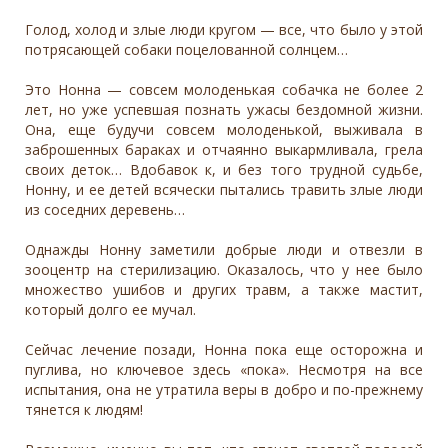
Голод, холод и злые люди кругом — все, что было у этой
потрясающей собаки поцелованной солнцем…
Это Нонна — совсем молоденькая собачка не более 2
лет, но уже успевшая познать ужасы бездомной жизни.
Она, еще будучи совсем молоденькой, выживала в
заброшенных бараках и отчаянно выкармливала, грела
своих деток… Вдобавок к, и без того трудной судьбе,
Нонну, и ее детей всячески пытались травить злые люди
из соседних деревень…
Однажды Нонну заметили добрые люди и отвезли в
зооцентр на стерилизацию. Оказалось, что у нее было
множество ушибов и других травм, а также мастит,
который долго ее мучал.
Сейчас лечение позади, Нонна пока еще осторожна и
пуглива, но ключевое здесь «пока». Несмотря на все
испытания, она не утратила веры в добро и по-прежнему
тянется к людям!