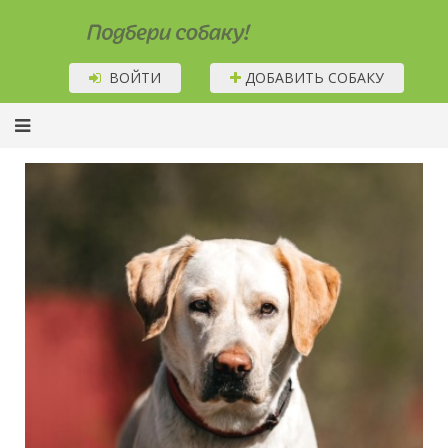
Подбери собаку!
ВОЙТИ
ДОБАВИТЬ СОБАКУ