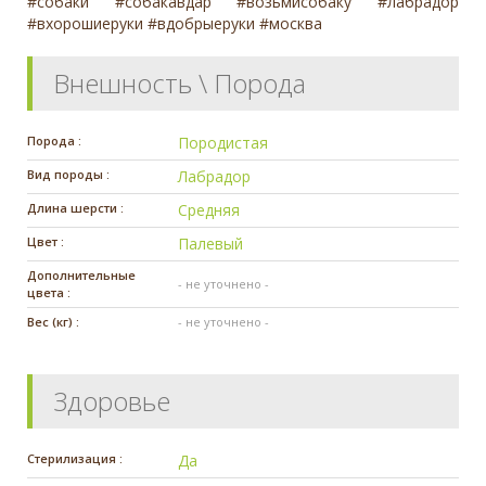
#собаки #собакавдар #возьмисобаку #лабрадор
#вхорошиеруки #вдобрыеруки #москва
Внешность \ Порода
Порода :
Породистая
Вид породы :
Лабрадор
Длина шерсти :
Средняя
Цвет :
Палевый
Дополнительные
- не уточнено -
цвета :
Вес (кг) :
- не уточнено -
Здоровье
Стерилизация :
Да