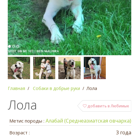
Главная
Собаки в добрые руки
Лола
Лола
добавить в Любимые
Алабай (Среднеазиатская овчарка)
Метис породы :
3 года
Возраст :