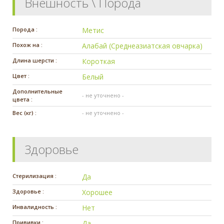
Внешность \ Порода
Порода :
Метис
Похож на :
Алабай (Среднеазиатская овчарка)
Длина шерсти :
Короткая
Цвет :
Белый
Дополнительные
- не уточнено -
цвета :
Вес (кг) :
- не уточнено -
Здоровье
Стерилизация :
Да
Здоровье :
Хорошее
Инвалидность :
Нет
Прививки :
Да