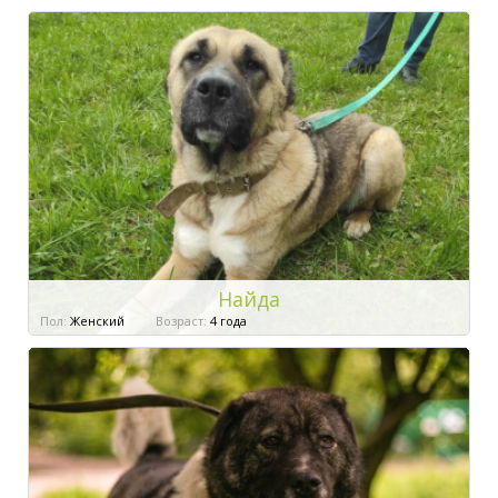
Найда
Пол:
Женский
Возраст:
4 года