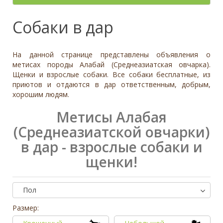
- неважно -
Палевый
Отношение к детям
- неважно -
Необычный окрас
Средний
Крупный
Да, частично
Рыжий
Доброжелательное
Отдаётся в
Тип
Собаки в дар
Нет
Приучен к поводку
Серый
Равнодушное
- не уточнено -
Семейная
Да
Черный
Может проявить агрессию
Охранник
Нет
На данной странице представлены объявления о
Дополнительные цвета
Охотничья
Отношение к кошкам
- неважно -
метисах породы Алабай (Среднеазиатская овчарка).
Черный
Щенки и взрослые собаки. Все собаки бесплатные, из
Доброжелательное
Дрессировка
приютов и отдаются в дар ответственным, добрым,
Белый
Равнодушное
хорошим людям.
Да
Серый
Может проявить агрессию
Нет
Коричневый
Метисы Алабая
Отношение к собакам
- неважно -
Палевый
(Среднеазиатской овчарки)
Доброжелательное
Рыжий
в дар - взрослые собаки и
Равнодушное
Вес (кг)
Может проявить агрессию
щенки!
0
80
0
3
6
10
13
19
26
32
38
45
51
58
64
70
77
Пол
Размер: