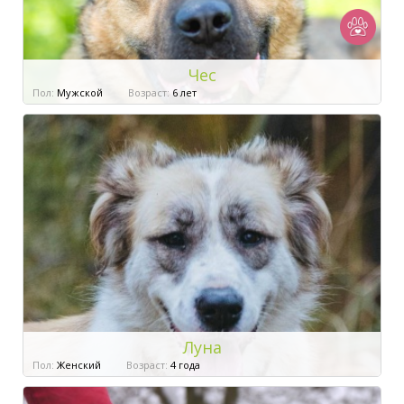
Чес
Пол:
Мужской
Возраст:
6 лет
Луна
Пол:
Женский
Возраст:
4 года