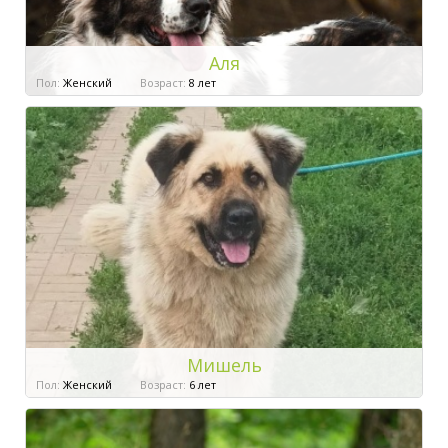
Аля
Пол:
Женский
Возраст:
8 лет
Мишель
Пол:
Женский
Возраст:
6 лет