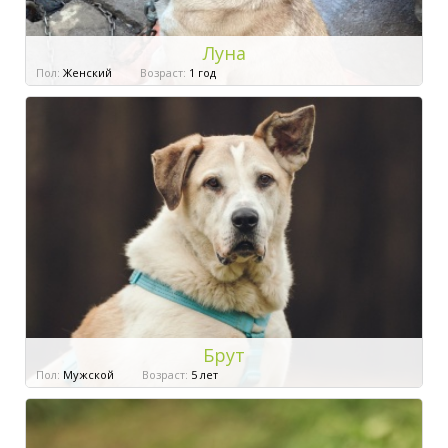
Луна
Пол:
Женский
Возраст:
1 год
Брут
Пол:
Мужской
Возраст:
5 лет