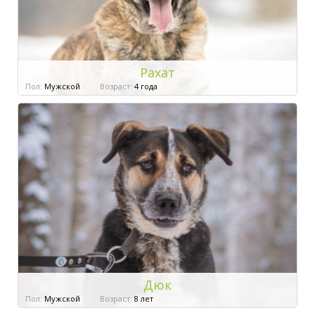
Рахат
Пол:
Мужской
Возраст:
4 года
Дюк
Пол:
Мужской
Возраст:
8 лет