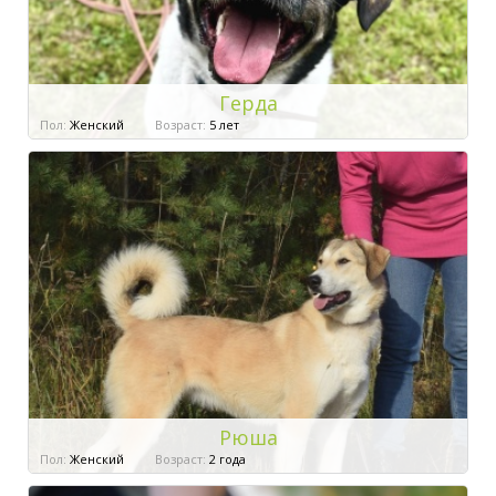
Герда
Пол:
Женский
Возраст:
5 лет
Рюша
Пол:
Женский
Возраст:
2 года