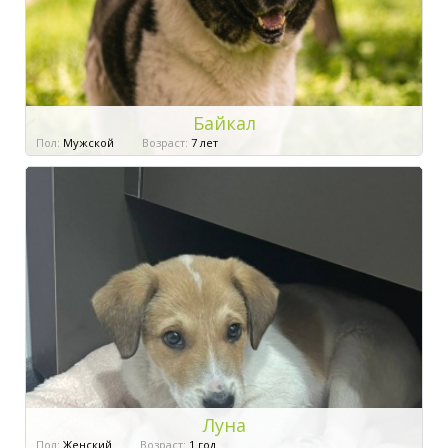
Байкал
Пол:
Мужской
Возраст:
7 лет
Луна
Пол:
Женский
Возраст:
1 год