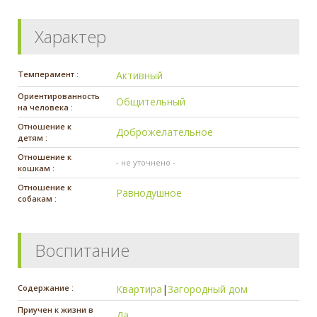
Характер
Темперамент :
Активный
Ориентированность
Общительный
на человека :
Отношение к
Доброжелательное
детям :
Отношение к
- не уточнено -
кошкам :
Отношение к
Равнодушное
собакам :
Воспитание
Содержание :
Квартира
|
Загородный дом
Приучен к жизни в
Да