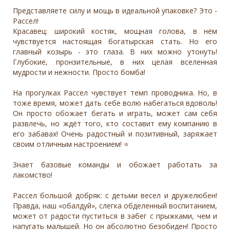
Представляете силу и мощь в идеальной упаковке? Это -
Рассел!
Красавец: широкий костяк, мощная голова, в нём
чувствуется настоящая богатырская стать. Но его
главный козырь - это глаза. В них можно утонуть!
Глубокие, пронзительные, в них целая вселенная
мудрости и нежности. Просто бомба!
На прогулках Рассел чувствует темп проводника. Но, в
тоже время, может дать себе волю набегаться вдоволь!
Он просто обожает бегать и играть, может сам себя
развлечь, но ждёт того, кто составит ему компанию в
его забавах! Очень радостный и позитивный, заряжает
своим отличным настроением! ⭐️
Знает базовые команды и обожает работать за
лакомство!
Рассел большой добряк: с детьми весел и дружелюбен!
Правда, наш «обалдуй», слегка обделенный воспитанием,
может от радости пуститься в забег с прыжками, чем и
напугать малышей. Но он абсолютно безобиден! Просто