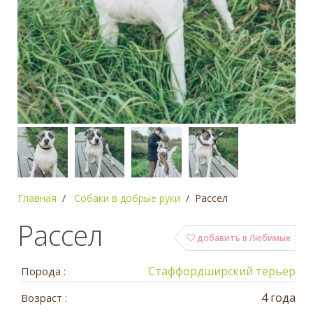
Главная
Собаки в добрые руки
Рассел
Рассел
добавить в Любимые
Стаффордширский терьер
Порода :
4 года
Возраст :