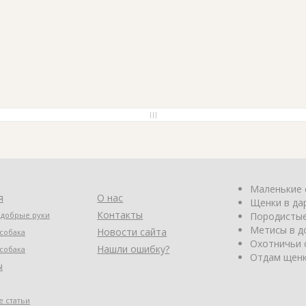
Маленькие 
я
О нас
Щенки в да
Контакты
 добрые руки
Породистые
Метисы в д
Новости сайта
собака
Охотничьи 
Нашли ошибку?
собака
Отдам щенк
ы
 статьи