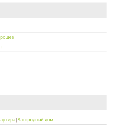
а
орошее
ет
а
вартира
|
Загородный дом
а