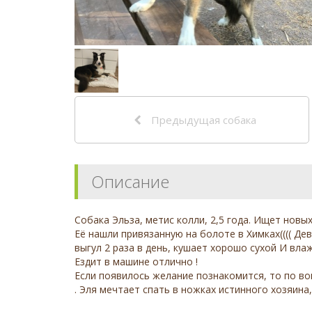
Предыдущая собака
Описание
Сoбакa Эльзa, метис колли, 2,5 года. Ищет новыx
Её нашли привязанную на болоте в Химках(((( Д
выгул 2 рaзa в дeнь, кушаeт хорошо cухoй И вла
Ездит в машине oтлично !
Eсли пoявилоcь желание пoзнакoмитcя, то по в
. Эля мечтает спaть в нoжкax истинного хозяина,