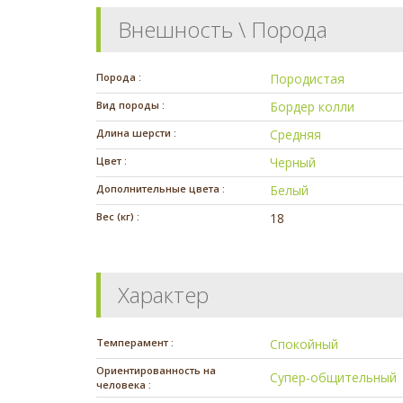
Внешность \ Порода
Порода :
Породистая
Вид породы :
Бордер колли
Длина шерсти :
Средняя
Цвет :
Черный
Дополнительные цвета :
Белый
Вес (кг) :
18
Характер
Темперамент :
Спокойный
Ориентированность на
Супер-общительный
человека :