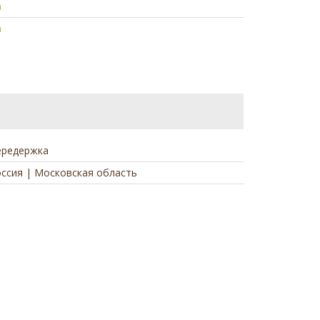
а
а
ередержка
ссия | Московская область
а