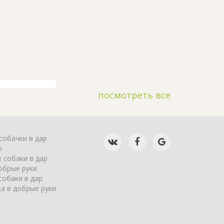
посмотреть все
собачки в дар
р
 собаки в дар
обрые руки
собаки в дар
а в добрые руки