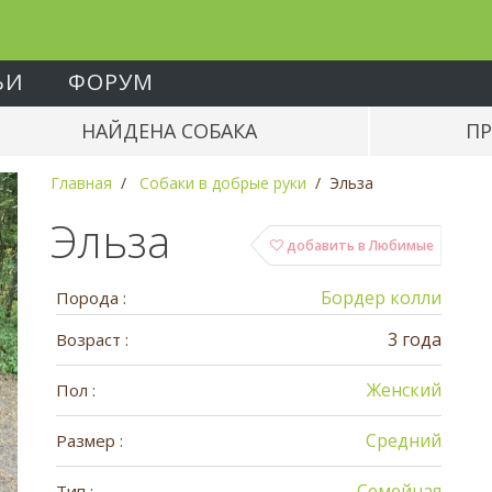
ЬИ
ФОРУМ
НАЙДЕНА СОБАКА
ПР
Главная
Собаки в добрые руки
Эльза
Эльза
добавить в Любимые
Бордер колли
Порода :
3 года
Возраст :
Женский
Пол :
Средний
Размер :
Семейная
Тип :