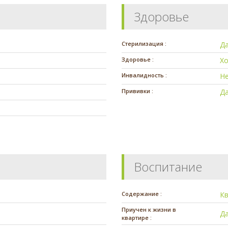
Здоровье
Стерилизация :
Д
Здоровье :
Х
Инвалидность :
Н
Прививки :
Д
Воспитание
Содержание :
К
Приучен к жизни в
Д
квартире :