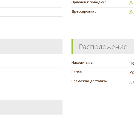
Приучен к поводку :
Д
Дрессировка :
Д
Расположение
Находится в :
П
Регион :
Ро
Возможна доставка? :
д