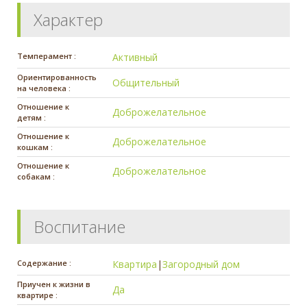
Характер
Темперамент :
Активный
Ориентированность
Общительный
на человека :
Отношение к
Доброжелательное
детям :
Отношение к
Доброжелательное
кошкам :
Отношение к
Доброжелательное
собакам :
Воспитание
Содержание :
Квартира
|
Загородный дом
Приучен к жизни в
Да
квартире :