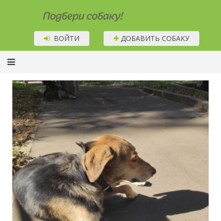
Подбери собаку!
ВОЙТИ
ДОБАВИТЬ СОБАКУ