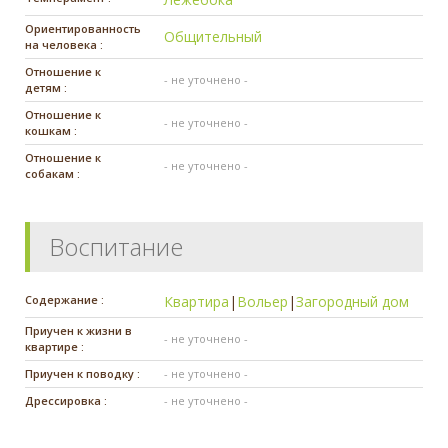
Ориентированность
Общительный
на человека :
Отношение к
- не уточнено -
детям :
Отношение к
- не уточнено -
кошкам :
Отношение к
- не уточнено -
собакам :
Воспитание
Содержание :
Квартира
|
Вольер
|
Загородный дом
Приучен к жизни в
- не уточнено -
квартире :
Приучен к поводку :
- не уточнено -
Дрессировка :
- не уточнено -