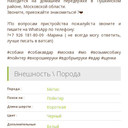
Находится на домашней передержке в Пушкинском
районе, Московской области.
Звоните, приезжайте знакомиться! ?❤️
?По вопросам пристройства пожалуйста звоните и
пишите на WhatsApp по телефону:
?+7 926 181-80-09 -Марина ( не всегда могу ответить,
лучше писать в ватсап)
#собаки #собакавдар #москва #мо #возьмисобаку
#пойнтер #вхорошиеруки #вдобрыеруки #вдар #щенки
Внешность \ Порода
Порода :
Метис
Похож на :
Пойнтер
Длина шерсти :
Короткая
Цвет :
Черный
Дополнительные
Белый