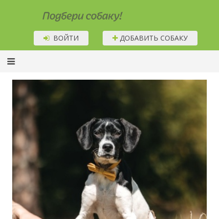
Подбери собаку!
ВОЙТИ
ДОБАВИТЬ СОБАКУ