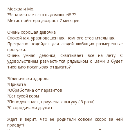
Москва и Мо.
?Зена мечтает стать домашней! ??
Метис пойнтера ,возраст 7 месяцев.
Очень хорошая девочка.
Спокойная, уравновешенная, немного стеснительная.
Прекрасно подойдет для людей любящих размеренные
прогулки.
Очень умная девочка, схватывает всё на лету. С
удовольствием разместится рядышком с Вами и будет
тихонько посапывая отдыхать?
?Клинически здорова
?Привита
?Обработана от паразитов
?Ест сухой корм
?Поводок знает, приучена к выгулу ( 3 раза)
?С сородичами дружит
Ждет и верит, что её родители совсем скоро за ней
приедут!