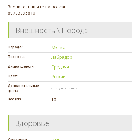
Звоните, пишите на вотсап.
89773795810
Внешность \ Порода
Порода :
Метис
Похож на :
Лабрадор
Длина шерсти :
Средняя
Цвет :
Рыжий
Дополнительные
- не уточнено -
цвета :
Вес (кг) :
10
Здоровье
Кастрация :