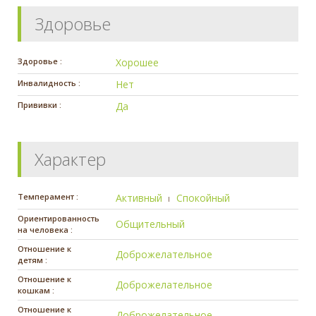
Здоровье
Здоровье :
Хорошее
Инвалидность :
Нет
Прививки :
Да
Характер
Темперамент :
Активный
Спокойный
Ориентированность
Общительный
на человека :
Отношение к
Доброжелательное
детям :
Отношение к
Доброжелательное
кошкам :
Отношение к
Доброжелательное