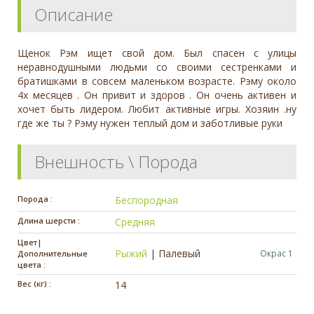
Описание
Щенок Рэм ищет свой дом. Был спасен с улицы
неравнодушными людьми со своими сестренками и
братишками в совсем маленьком возрасте. Рэму около
4х месяцев . Он привит и здоров . Он очень активен и
хочет быть лидером. Любит активные игры. Хозяин .ну
где же ты ? Рэму нужен теплый дом и заботливые руки
Внешность \ Порода
Порода :
Беспородная
Длина шерсти :
Средняя
Цвет|
Рыжий
|
Палевый
Окрас 1
Дополнительные
цвета :
Вес (кг) :
14