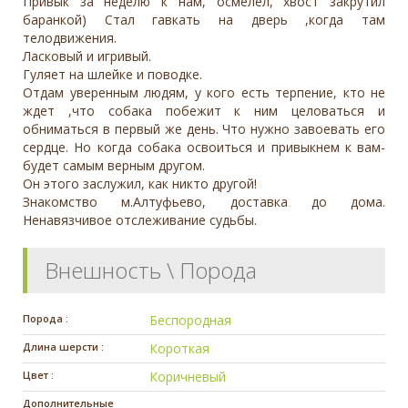
Привык за неделю к нам, осмелел, хвост закрутил
баранкой) Стал гавкать на дверь ,когда там
телодвижения.
Ласковый и игривый.
Гуляет на шлейке и поводке.
Отдам уверенным людям, у кого есть терпение, кто не
ждет ,что собака побежит к ним целоваться и
обниматься в первый же день. Что нужно завоевать его
сердце. Но когда собака освоиться и привыкнем к вам-
будет самым верным другом.
Он этого заслужил, как никто другой!
Знакомство м.Алтуфьево, доставка до дома.
Ненавязчивое отслеживание судьбы.
Внешность \ Порода
Порода :
Беспородная
Длина шерсти :
Короткая
Цвет :
Коричневый
Дополнительные