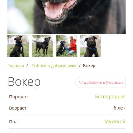
Главная
Собаки в добрые руки
Вокер
Вокер
добавить в Любимые
Беспородная
Порода :
6 лет
Возраст :
Мужской
Пол :