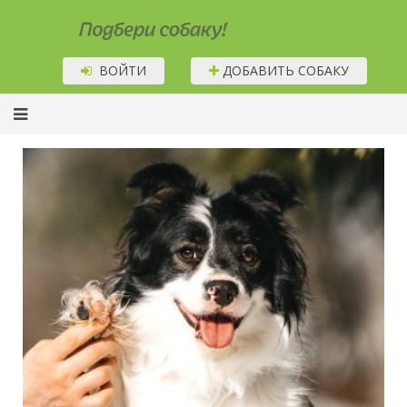
Подбери собаку!
ВОЙТИ
ДОБАВИТЬ СОБАКУ