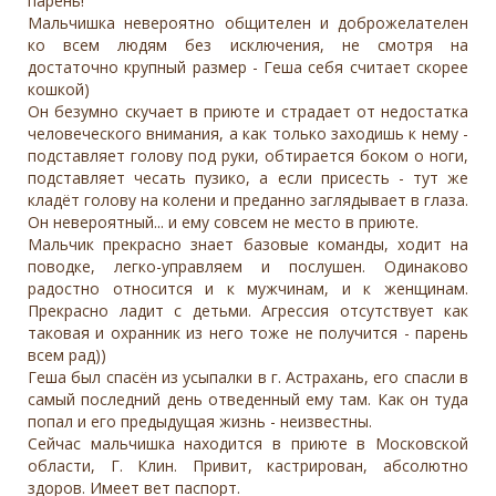
парень!
Мальчишка невероятно общителен и доброжелателен
ко всем людям без исключения, не смотря на
достаточно крупный размер - Геша себя считает скорее
кошкой)
Он безумно скучает в приюте и страдает от недостатка
человеческого внимания, а как только заходишь к нему -
подставляет голову под руки, обтирается боком о ноги,
подставляет чесать пузико, а если присесть - тут же
кладёт голову на колени и преданно заглядывает в глаза.
Он невероятный... и ему совсем не место в приюте.
Мальчик прекрасно знает базовые команды, ходит на
поводке, легко-управляем и послушен. Одинаково
радостно относится и к мужчинам, и к женщинам.
Прекрасно ладит с детьми. Агрессия отсутствует как
таковая и охранник из него тоже не получится - парень
всем рад))
Геша был спасён из усыпалки в г. Астрахань, его спасли в
самый последний день отведенный ему там. Как он туда
попал и его предыдущая жизнь - неизвестны.
Сейчас мальчишка находится в приюте в Московской
области, Г. Клин. Привит, кастрирован, абсолютно
здоров. Имеет вет паспорт.