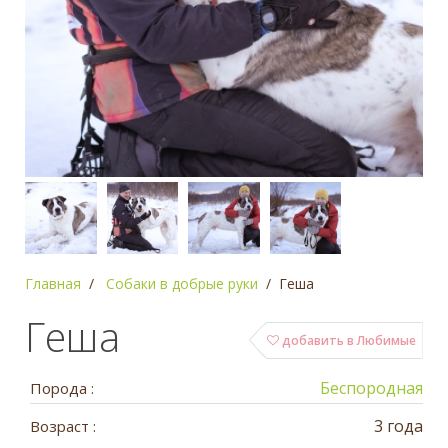
Главная
Собаки в добрые руки
Геша
Геша
добавить в Любимые
Беспородная
Порода :
3 года
Возраст :