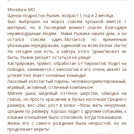
Москва и МО
Щенок-подросток Рыжик, возраст 1 год и 2 месяца.
Был выброшен на мороз совсем крошкой вместе с
матерью, но в последний момент спасён благодаря
неравнодушным людям... Мама Рыжика нашла дом, а он
остался совсем один...Мотается по временным
убежищам-передержкам, одинокий на всем белом свете(
Но сегодня они есть, а завтра этого "дома"может не
быть, Рыжик рискует остаться на улице!
Кастрирован, привит, обработан от паразитов. Ходит на
поводке, занимается с кинологом и его очень хвалят за
успехи! Уже знает основные команды!
Ласковый золотистый парень, человекоориентированый,
игривый, активный, отличный компаньон!
Мягкие ушки, медовый оттенок шерстки, обводка на
глазах, он просто красавчик в белых носочках! Среднего
размера, вес~20кг, рост в холке ~50см, мать некрупная,
средняя по размеру. Хорошо ладит с другими собаками, к
кошкам отношение было спокойное, когда показывали.
Жизнь его с самого рождения была непростой, но он
продолжает верить!