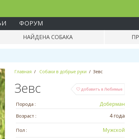
ЬИ
ФОРУМ
НАЙДЕНА СОБАКА
ПР
Главная
Собаки в добрые руки
Зевс
Зевс
добавить в Любимые
Доберман
Порода :
4 года
Возраст :
Мужской
Пол :