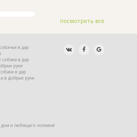
посмотреть все
собачки в дар
р
 собаки в дар
обрые руки
собаки в дар
а в добрые руки
 дом и любящего хозяина!