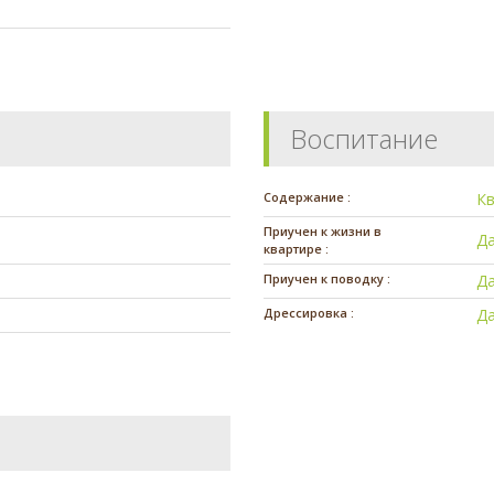
Воспитание
Содержание :
К
Приучен к жизни в
Д
квартире :
Приучен к поводку :
Д
Дрессировка :
Д