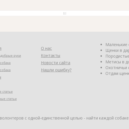
Маленькие 
я
О нас
Щенки в да
Контакты
 добрые руки
Породистые
Метисы в д
Новости сайта
собака
Охотничьи 
Нашли ошибку?
собака
Отдам щенк
ы
 статьи
ные статьи
 волонтеров с одной-единственной целью - найти каждой собаке