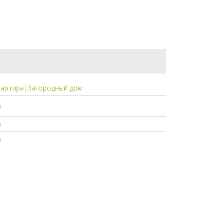
вартира
|
Загородный дом
а
а
а