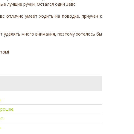
е лучшие ручки. Остался один Зевс.
вс отлично умеет ходить на поводке, приучен к
т уделять много внимания, поэтому хотелось бы
отом!
а
орошее
ет
а