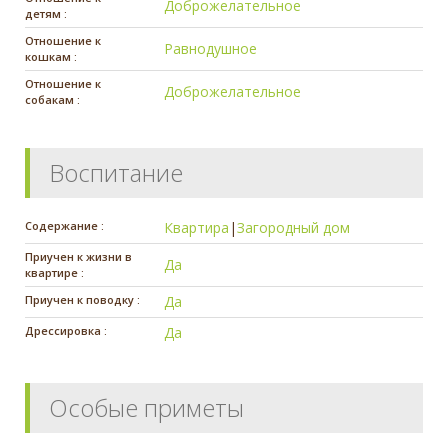
Доброжелательное
детям :
Отношение к
Равнодушное
кошкам :
Отношение к
Доброжелательное
собакам :
Воспитание
Содержание :
Квартира
|
Загородный дом
Приучен к жизни в
Да
квартире :
Приучен к поводку :
Да
Дрессировка :
Да
Особые приметы