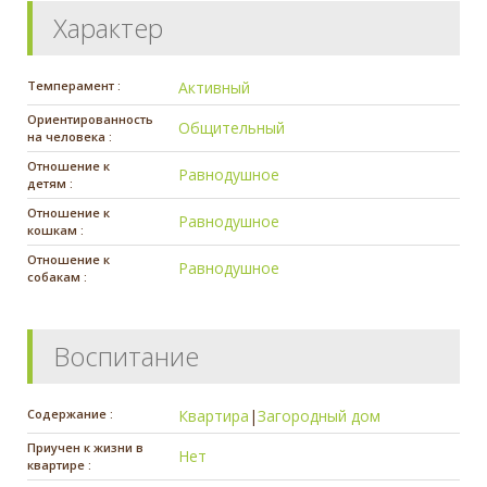
Характер
Темперамент :
Активный
Ориентированность
Общительный
на человека :
Отношение к
Равнодушное
детям :
Отношение к
Равнодушное
кошкам :
Отношение к
Равнодушное
собакам :
Воспитание
Содержание :
Квартира
|
Загородный дом
Приучен к жизни в
Нет
квартире :