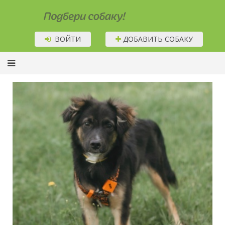
Подбери собаку!
ВОЙТИ
ДОБАВИТЬ СОБАКУ