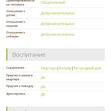
Ориентированность
Общительный
на человека :
Отношение к
Доброжелательное
детям :
Отношение к
Доброжелательное
кошкам :
Отношение к
Доброжелательное
собакам :
Воспитание
Содержание :
Квартира
|
Вольер
|
Загородный дом
Приучен к жизни в
Да
квартире :
Приучен к поводку :
Да
Дрессировка :
Да