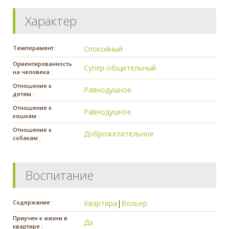
Характер
Темперамент :
Спокойный
Ориентированность
Супер-общительный
на человека :
Отношение к
Равнодушное
детям :
Отношение к
Равнодушное
кошкам :
Отношение к
Доброжелательное
собакам :
Воспитание
Содержание :
Квартира
|
Вольер
Приучен к жизни в
Да
квартире :