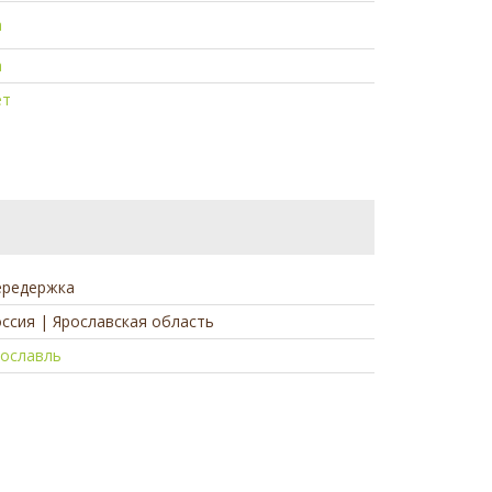
а
а
ет
ередержка
ссия | Ярославская область
рославль
а