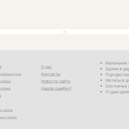
Маленькие 
я
О нас
Щенки в да
Контакты
 добрые руки
Породистые
Метисы в д
Новости сайта
собака
Охотничьи 
Нашли ошибку?
собака
Отдам щенк
ы
 статьи
ные статьи