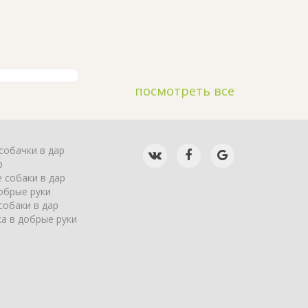
посмотреть все
собачки в дар
р
 собаки в дар
обрые руки
собаки в дар
а в добрые руки