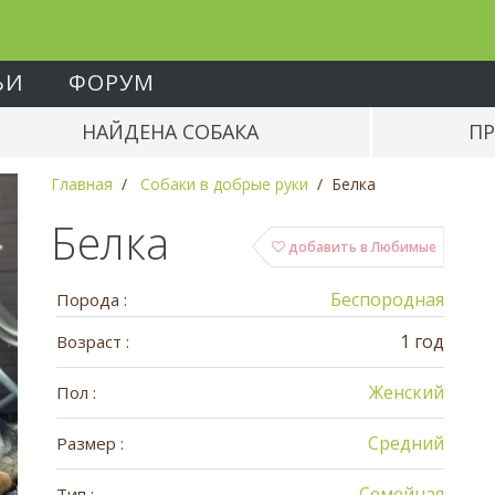
ЬИ
ФОРУМ
НАЙДЕНА СОБАКА
ПР
Главная
Собаки в добрые руки
Белка
Белка
добавить в Любимые
Беспородная
Порода :
1 год
Возраст :
Женский
Пол :
Средний
Размер :
Семейная
Тип :