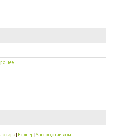
а
орошее
ет
а
вартира
|
Вольер
|
Загородный дом