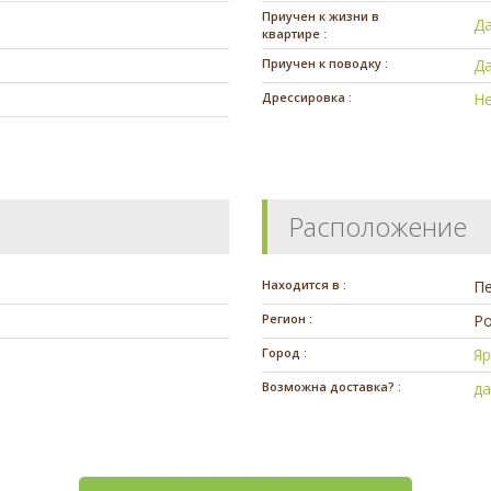
Приучен к жизни в
Д
квартире :
Приучен к поводку :
Д
Дрессировка :
Н
Расположение
Находится в :
П
Регион :
Ро
Город :
Я
Возможна доставка? :
д