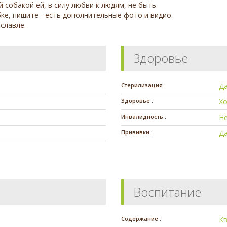
й собакой ей, в силу любви к людям, не быть.
ке, пишите - есть дополнительные фото и видио.
славле.
Здоровье
Стерилизация :
Д
Здоровье :
Х
Инвалидность :
Н
Прививки :
Д
Воспитание
Содержание :
К