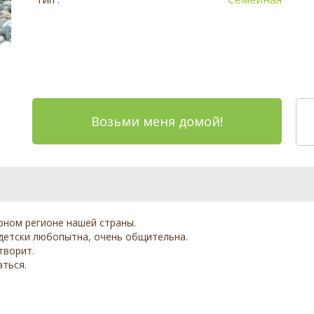
Возьми меня домой!
ерном регионе нашей страны.
о детски любопытна, очень общительна.
творит.
аться.