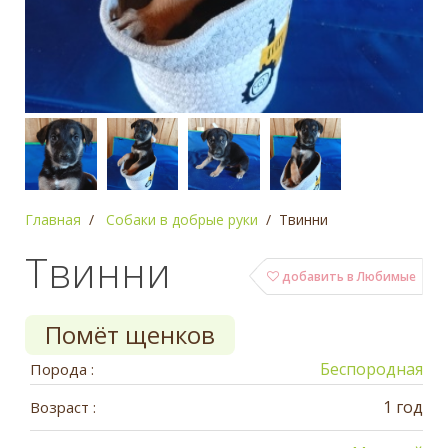
Главная
Собаки в добрые руки
Твинни
Твинни
добавить в Любимые
Помёт щенков
Беспородная
Порода :
1 год
Возраст :