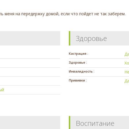
ь меня на передержку домой, если что пойдет не так заберем.
Здоровье
Кастрация :
Д
Здоровье :
Х
Инвалидность :
Н
Прививки :
Д
ый
Воспитание