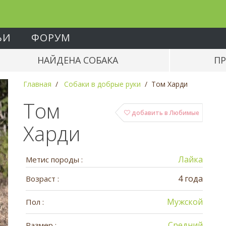
ЬИ
ФОРУМ
НАЙДЕНА СОБАКА
ПР
Главная
Собаки в добрые руки
Том Харди
Том
добавить в Любимые
Харди
Лайка
Метис породы :
4 года
Возраст :
Мужской
Пол :
Средний
Размер :