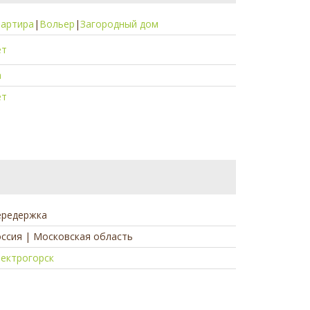
вартира
|
Вольер
|
Загородный дом
ет
а
ет
ередержка
ссия | Московская область
ектрогорск
а