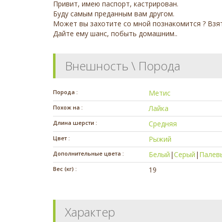
Привит, имею паспорт, кастрирован.
Буду самым преданным вам другом.
Может вы захотите со мной познакомится ? Взят
Дайте ему шанс, побыть домашним..
Внешность \ Порода
Порода :
Метис
Похож на :
Лайка
Длина шерсти :
Средняя
Цвет :
Рыжий
Дополнительные цвета :
Белый
|
Серый
|
Палев
Вес (кг) :
19
Характер