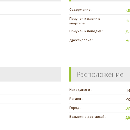
Содержание :
К
Приучен к жизни в
Н
квартире :
Приучен к поводку :
Д
Дрессировка :
Н
Расположение
Находится в :
П
Регион :
Ро
Город :
Эл
Возможна доставка? :
д