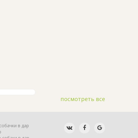
посмотреть все
собачки в дар
р
 собаки в дар