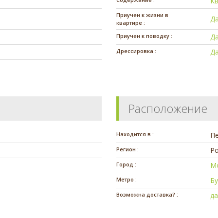
К
Приучен к жизни в
Д
квартире :
Приучен к поводку :
Д
Дрессировка :
Д
Расположение
Находится в :
П
Регион :
Ро
Город :
М
Метро :
Бу
Возможна доставка? :
д