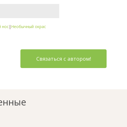
 нос
|
Необычный окрас
Связаться с автором!
енные