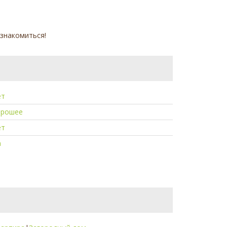
знакомиться!
ет
орошее
ет
а