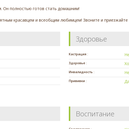
м. Он полностью готов стать домашним!
ятным красавцем и всеобщим любимцем! Звоните и приезжайте 
Здоровье
Кастрация :
Н
Здоровье :
Х
Инвалидность :
Н
Прививки :
Д
Воспитание
Содержание :