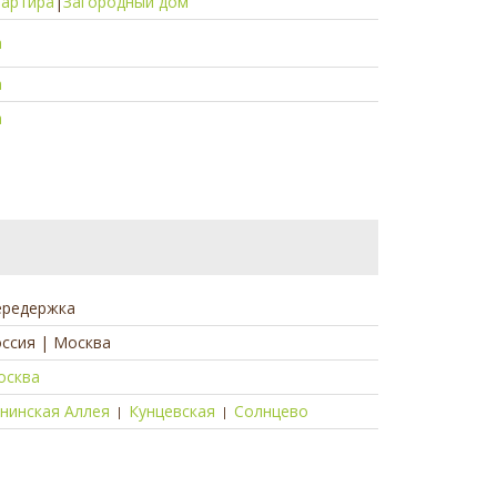
вартира
|
Загородный дом
а
а
а
ередержка
ссия | Москва
осква
нинская Аллея
Кунцевская
Солнцево
|
|
а