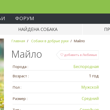
ЬИ
ФОРУМ
НАЙДЕНА СОБАКА
ПР
Главная
Собаки в добрые руки
Майло
Майло
добавить в Любимые
Беспородная
Порода :
1 год
Возраст :
Мужской
Пол :
Средний
Размер :
Семейная
Тип :