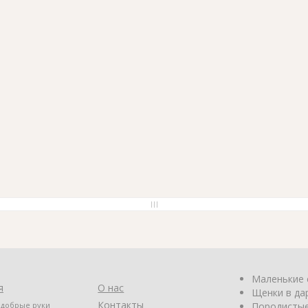
Маленькие 
я
О нас
Щенки в да
Контакты
 добрые руки
Породистые