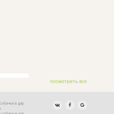
посмотреть все
собачки в дар
р
 собаки в дар