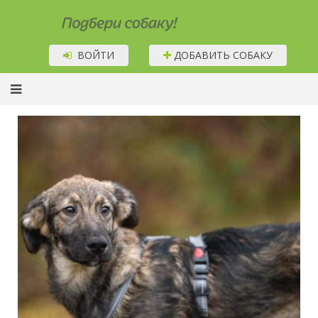
Подбери собаку!
ВОЙТИ
ДОБАВИТЬ СОБАКУ