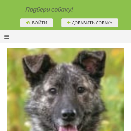
Подбери собаку!
ВОЙТИ
ДОБАВИТЬ СОБАКУ