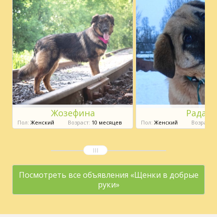
Жозефина
Рада
Пол:
Женский
Возраст:
10 месяцев
Пол:
Женский
Возраст:
9
Посмотреть все объявления «Щенки в добрые
руки»