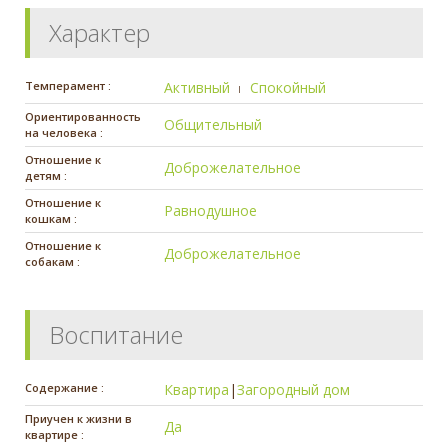
Характер
Темперамент :
Активный
Спокойный
Ориентированность
Общительный
на человека :
Отношение к
Доброжелательное
детям :
Отношение к
Равнодушное
кошкам :
Отношение к
Доброжелательное
собакам :
Воспитание
Содержание :
Квартира
|
Загородный дом
Приучен к жизни в
Да
квартире :