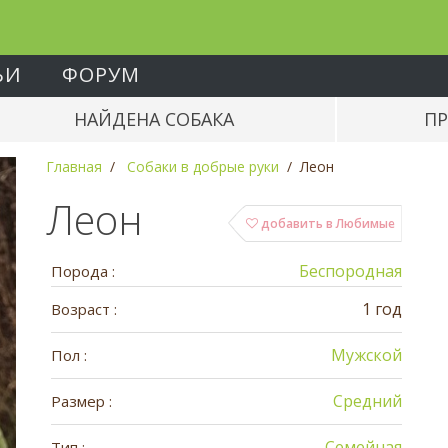
ЬИ
ФОРУМ
НАЙДЕНА СОБАКА
ПР
Главная
Собаки в добрые руки
Леон
Леон
добавить в Любимые
Беспородная
Порода :
1 год
Возраст :
Мужской
Пол :
Средний
Размер :
Семейная
Тип :