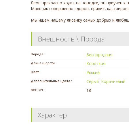
Леон прекрасно ходит на поводке, он приучен к в
Мальчик совершенно здоров, привит, кастрирова
Мы ищем нашему лисенку самых добрых и любящи
Внешность \ Порода
Порода :
Беспородная
Длина шерсти :
Короткая
Цвет :
Рыжий
Дополнительные цвета :
Серый
|
Коричневый
Вес (кг) :
18
Характер