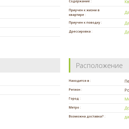
Содержание :
К
Приучен к жизни в
Д
квартире :
Приучен к поводку :
Д
Дрессировка :
Д
Расположение
Находится в :
П
Регион :
Ро
Город :
М
Метро :
Д
Возможна доставка? :
д