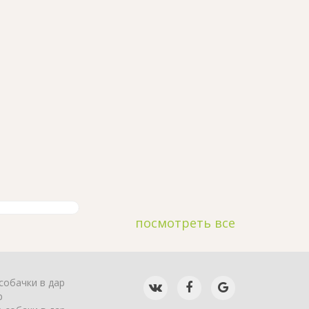
посмотреть все
собачки в дар
р