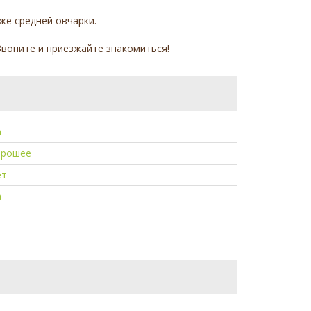
же средней овчарки.
Звоните и приезжайте знакомиться!
а
орошее
ет
а