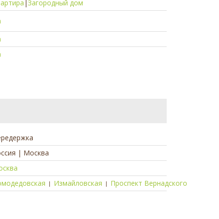
вартира
|
Загородный дом
а
а
а
ередержка
ссия | Москва
осква
омодедовская
Измайловская
Проспект Вернадского
|
|
а