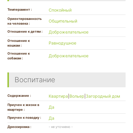
Темперамент :
Спокойный
Ориентированность
Общительный
на человека :
Отношение к детям :
Доброжелательное
Отношение к
Равнодушное
кошкам :
Отношение к
Доброжелательное
собакам :
Воспитание
Содержание :
Квартира
|
Вольер
|
Загородный дом
Приучен к жизни в
Да
квартире :
Приучен к поводку :
Да
Дрессировка :
- не уточнено -